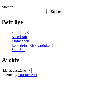
Suchen
Suchen
Beiträge
S T I L L E
Atemkraft
Einfachheit
Lebe deine Einzigartigkeit!
StilleZeit
Archiv
Archiv
Theme by
Out the Box