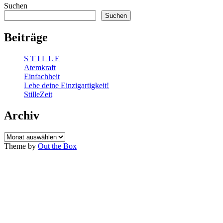
Suchen
Suchen
Beiträge
S T I L L E
Atemkraft
Einfachheit
Lebe deine Einzigartigkeit!
StilleZeit
Archiv
Archiv
Theme by
Out the Box