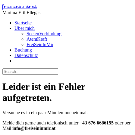
Skip
freiseininmir.at
to
Martina Ertl Ellegast
content
Startseite
Über mich
SeelenVerbindung
AtemKraft
FreiSeinInMir
Buchung
Datenschutz
Leider ist ein Fehler
aufgetreten.
Versuche es in ein paar Minuten nocheinmal.
Melde dich gerne auch telefonisch unter
+43 676 6686155
oder per
Mail
info@freiseininmir.at